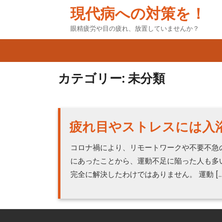
Skip
現代病への対策を！
to
content
眼精疲労や目の疲れ、放置していませんか？
カテゴリー:
未分類
疲れ目やストレスには入
コロナ禍により、リモートワークや不要不急
にあったことから、運動不足に陥った人も多
完全に解決したわけではありません。 運動 […